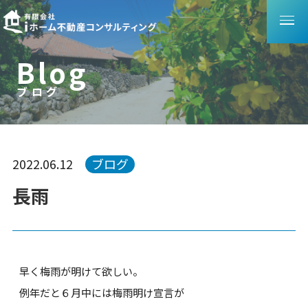
B
l
o
g
ブログ
ブ
ロ
グ
2022.06.12
ブログ
長雨
早く梅雨が明けて欲しい。
例年だと６月中には梅雨明け宣言が