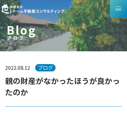
B
l
o
g
ブログ
ブ
ロ
グ
2022.08.12
ブログ
親の財産がなかったほうが良かっ
たのか