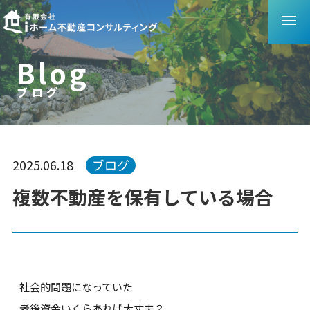
B
l
o
g
ブログ
ブ
ロ
グ
2025.06.18
ブログ
複数不動産を保有している場合
社会的問題になっていた
老後資金いくらあれば大丈夫？