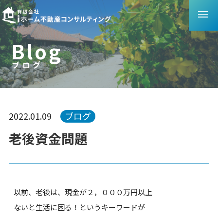
B
l
o
g
ブログ
ブ
ロ
グ
2022.01.09
ブログ
老後資金問題
以前、老後は、現金が２，０００万円以上
ないと生活に困る！というキーワードが