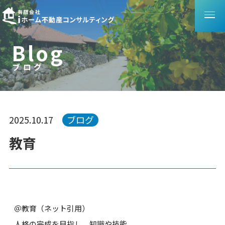
B
l
o
g
ブログ
ブ
ロ
グ
2025.10.17
ブログ
教育
＠教育（ネット引用）
人格の完成を目指し、知識や技能