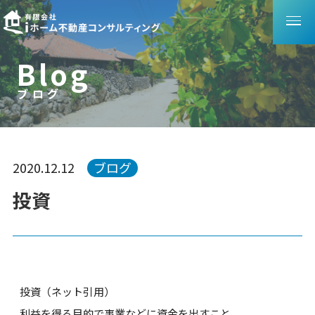
B
l
o
g
ブログ
ブ
ロ
グ
2020.12.12
ブログ
投資
投資（ネット引用）
利益を得る目的で事業などに資金を出すこと