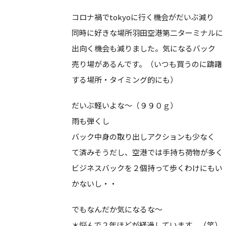
コロナ禍でtokyoに行く機会がだいぶ減り
同時に好きな場所羽田空港第二ターミナルに
出向く機会も減りました。気になるバック
売り場があるんです。（いつも買うのに躊躇
する場所・タイミング的にも）
だいぶ軽いよな～（９９０ｇ）
雨も弾くし
バック中身の取り出しアクションも少なく
て済みそうだし、空港では手持ち荷物が多く
ビジネスバックを２個持って歩くわけにもい
かないし・・
でもなんだか気になるな～
＊悩んで２年ほどが経過しています。（笑）