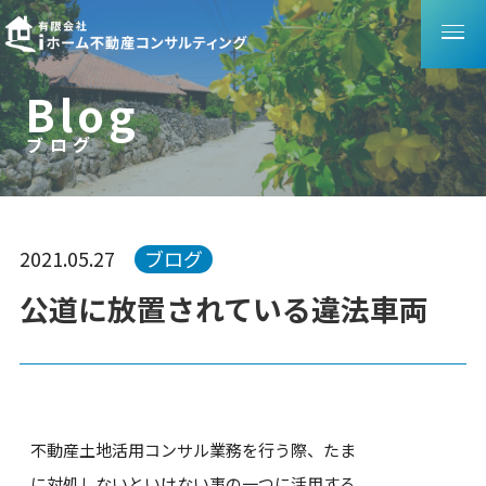
B
l
o
g
ブログ
ブ
ロ
グ
2021.05.27
ブログ
公道に放置されている違法車両
不動産土地活用コンサル業務を行う際、たま
に対処しないといけない事の一つに活用する