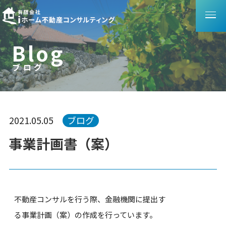
B
l
o
g
ブログ
ブ
ロ
グ
2021.05.05
ブログ
事業計画書（案）
不動産コンサルを行う際、金融機関に提出す
る事業計画（案）の作成を行っています。