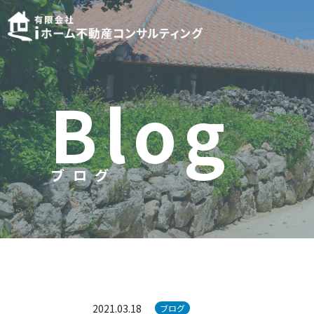
B
l
o
g
ブログ
ブ
ロ
グ
2021.03.18
ブログ