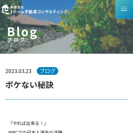
B
l
o
g
ブログ
ブ
ロ
グ
2023.03.23
ブログ
ボケない秘訣
「やれば出来る！」
WBCでの日本人選手の活躍