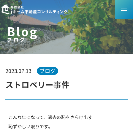
B
l
o
g
ブログ
ブ
ロ
グ
2023.07.13
ブログ
ストロベリー事件
こんな年になって、過去の恥をさらけ出す
恥ずかしい限りです。