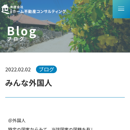
B
l
o
g
ブログ
ブ
ロ
グ
2022.02.02
ブログ
みんな外国人
＠外国人
特定の国家からみて、当該国家の国籍を有し