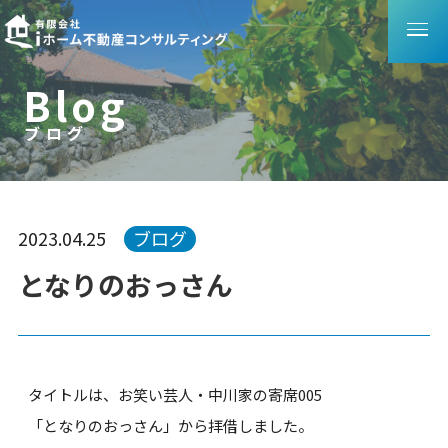
B
l
o
g
ブログ
ブ
ロ
グ
2023.04.25
ブログ
となりのおっさん
タイトルは、お笑い芸人・中川家の寄席005
「となりのおっさん」から拝借しました。