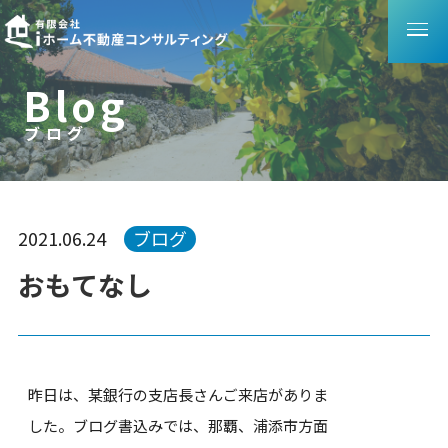
B
l
o
g
ブログ
ブ
ロ
グ
2021.06.24
ブログ
おもてなし
昨日は、某銀行の支店長さんご来店がありま
した。ブログ書込みでは、那覇、浦添市方面